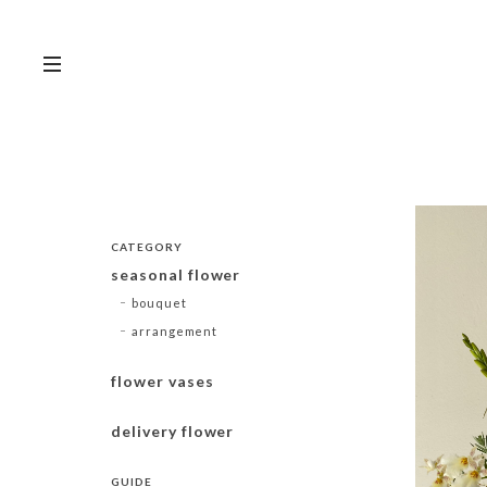
CATEGORY
seasonal flower
bouquet
arrangement
flower vases
delivery flower
GUIDE