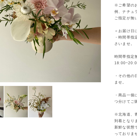
※ご希望の
例、ナチュ
ご指定が無
＜お届け日
・時間帯指
さいませ。
時間帯指定無し 
18:00~20:0
・その他の
ませ。
・商品一個
つ分けてご
※北海道、
到着となり
新鮮な状態
っておりま