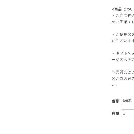
<商品につい
・ご注文後
めご了承く
・ご使用の
がございま
・ギフトで
ージ内容を
※品質には
のご購入後
い。
種類
数量