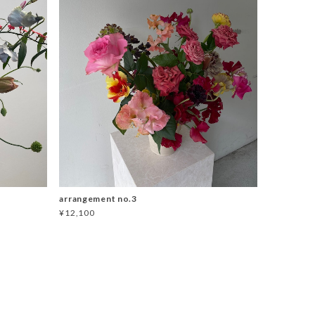
arrangement no.3
¥12,100