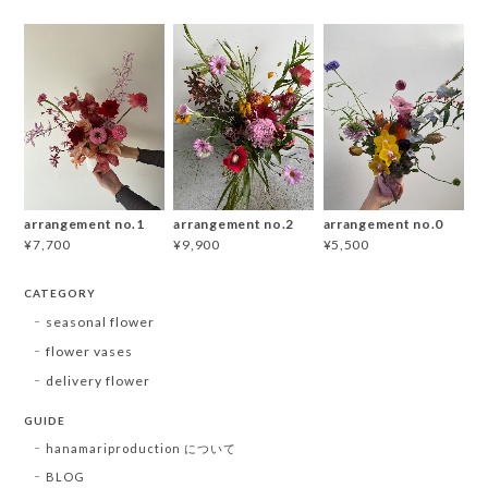
arrangement no.1
arrangement no.2
arrangement no.0
¥7,700
¥9,900
¥5,500
CATEGORY
seasonal flower
flower vases
delivery flower
GUIDE
hanamariproduction について
BLOG