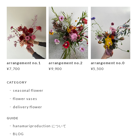
arrangement no.1
arrangement no.2
arrangement no.0
¥7,700
¥9,900
¥5,500
CATEGORY
seasonal flower
flower vases
delivery flower
GUIDE
hanamariproduction について
BLOG